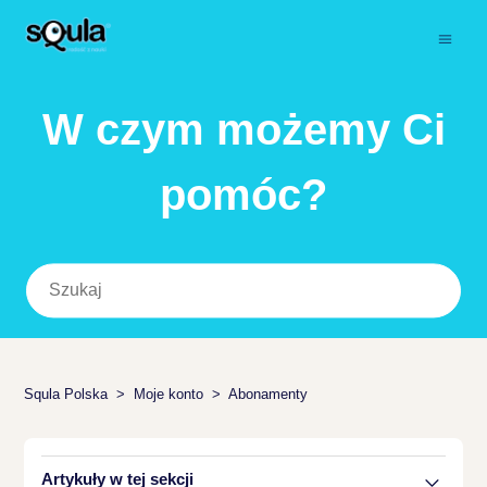
W czym możemy Ci
pomóc?
Squla Polska
Moje konto
Abonamenty
Artykuły w tej sekcji