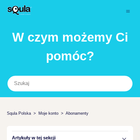
W czym możemy Ci
pomóc?
Squla Polska
Moje konto
Abonamenty
Artykuły w tej sekcji